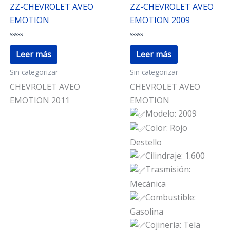
ZZ-CHEVROLET AVEO
ZZ-CHEVROLET AVEO
EMOTION
EMOTION 2009
Valorado
Valorado
con
con
Leer más
Leer más
0
0
de
de
Sin categorizar
Sin categorizar
5
5
CHEVROLET AVEO
CHEVROLET AVEO
EMOTION 2011
EMOTION
Modelo: 2009
Color: Rojo
Destello
Cilindraje: 1.600
Trasmisión:
Mecánica
Combustible:
Gasolina
Cojinería: Tela