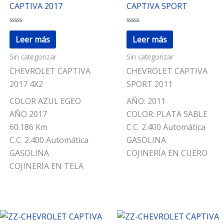
CAPTIVA 2017
CAPTIVA SPORT
Valorado
Valorado
con
con
Leer más
Leer más
0
0
de
de
Sin categorizar
Sin categorizar
5
5
CHEVROLET CAPTIVA
CHEVROLET CAPTIVA
2017 4X2
SPORT 2011
COLOR AZUL EGEO
AÑO: 2011
AÑO 2017
COLOR: PLATA SABLE
60.186 Km
C.C. 2.400 Automática
C.C. 2.400 Automática
GASOLINA
GASOLINA
COJINERÍA EN CUERO
COJINERÍA EN TELA