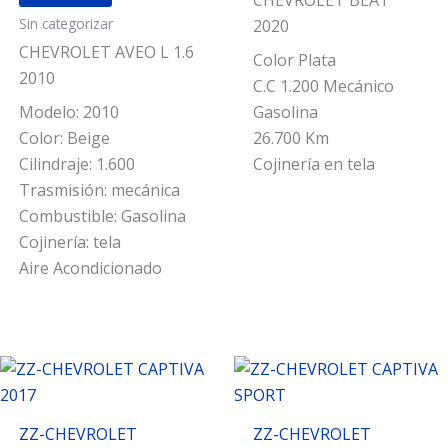
de
Sin categorizar
5
2020
CHEVROLET AVEO L 1.6
Color Plata
2010
C.C 1.200 Mecánico
Modelo: 2010
Gasolina
Color: Beige
26.700 Km
Cilindraje: 1.600
Cojinería en tela
Trasmisión: mecánica
Combustible: Gasolina
Cojinería: tela
Aire Acondicionado
ZZ-CHEVROLET
ZZ-CHEVROLET