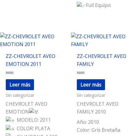
Full Equipo
ZZ-CHEVROLET AVEO
ZZ-CHEVROLET AVEO
EMOTION 2011
FAMILY
Valorado
Valorado
con
con
Leer más
Leer más
0
0
de
de
Sin categorizar
Sin categorizar
5
5
CHEVROLET AVEO
CHEVROLET AVEO
EMOTION
FAMILY 2010
MODELO: 2011
Año: 2010
COLOR: PLATA
Color: Gris Bretaña