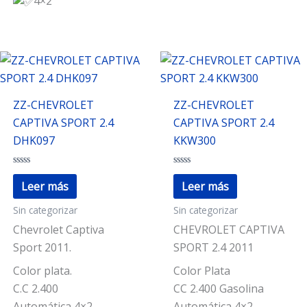
4×2
ZZ-CHEVROLET
ZZ-CHEVROLET
CAPTIVA SPORT 2.4
CAPTIVA SPORT 2.4
DHK097
KKW300
Valorado
Valorado
con
con
Leer más
Leer más
0
0
de
de
Sin categorizar
Sin categorizar
5
5
Chevrolet Captiva
CHEVROLET CAPTIVA
Sport 2011.
SPORT 2.4 2011
Color plata.
Color Plata
C.C 2.400
CC 2.400 Gasolina
Automática 4×2
Automática 4×2