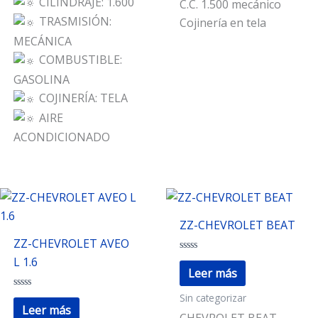
CILINDRAJE: 1.600
C.C. 1.500 mecánico
TRASMISIÓN:
Cojinería en tela
MECÁNICA
COMBUSTIBLE:
GASOLINA
COJINERÍA: TELA
AIRE
ACONDICIONADO
ZZ-CHEVROLET BEAT
ZZ-CHEVROLET AVEO
Valorado
L 1.6
con
Leer más
0
de
Sin categorizar
Valorado
5
con
Leer más
0
CHEVROLET BEAT