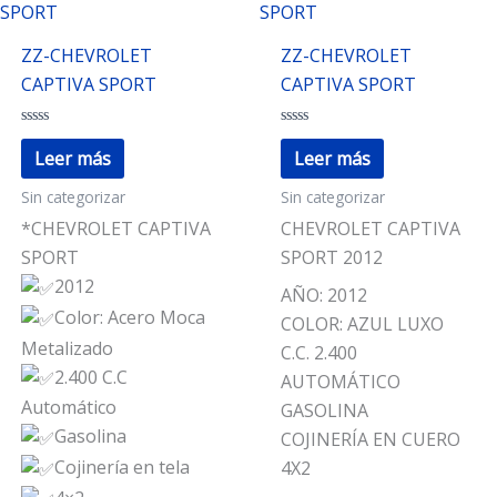
ZZ-CHEVROLET
ZZ-CHEVROLET
CAPTIVA SPORT
CAPTIVA SPORT
Valorado
Valorado
con
con
Leer más
Leer más
0
0
de
de
Sin categorizar
Sin categorizar
5
5
*CHEVROLET CAPTIVA
CHEVROLET CAPTIVA
SPORT
SPORT 2012
2012
AÑO: 2012
Color: Acero Moca
COLOR: AZUL LUXO
Metalizado
C.C. 2.400
2.400 C.C
AUTOMÁTICO
Automático
GASOLINA
Gasolina
COJINERÍA EN CUERO
Cojinería en tela
4X2