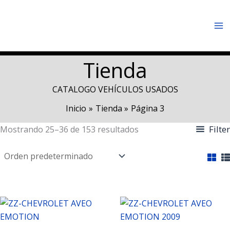
Ir
Ma
al
Me
contenido
Tienda
CATALOGO VEHÍCULOS USADOS
Inicio
Tienda
Página 3
Filter
Mostrando 25–36 de 153 resultados