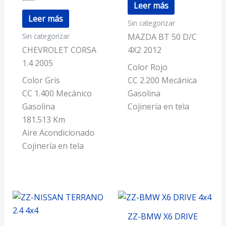
con
Leer más
Valorado
0
con
de
Leer más
Sin categorizar
0
5
de
Sin categorizar
5
MAZDA BT 50 D/C
CHEVROLET CORSA
4X2 2012
1.4 2005
Color Rojo
Color Gris
CC 2.200 Mecánica
CC 1.400 Mecánico
Gasolina
Gasolina
Cojinería en tela
181.513 Km
Aire Acondicionado
Cojinería en tela
ZZ-BMW X6 DRIVE