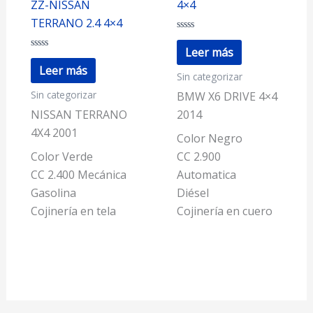
ZZ-NISSAN
4×4
TERRANO 2.4 4×4
Valorado
con
Leer más
Valorado
0
con
de
Leer más
Sin categorizar
0
5
de
Sin categorizar
5
BMW X6 DRIVE 4×4
NISSAN TERRANO
2014
4X4 2001
Color Negro
Color Verde
CC 2.900
CC 2.400 Mecánica
Automatica
Gasolina
Diésel
Cojinería en tela
Cojinería en cuero