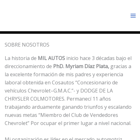
Ir
Ma
al
Me
contenido
SOBRE NOSOTROS
La historia de
MIL AUTOS
inicio hace 3 décadas bajo el
direccionamiento de
PhD. Myriam Díaz Plata,
gracias a
la excelente formación de mis padres y experiencia
laboral obtenida en Cosautos “Concesionario de
vehículos Chevrolet–G.M.A.C.”- y DODGE DE LA
CHRYSLER COLMOTORES. Permanecí 11 años
trabajando arduamente ganando triunfos y escalando
nuevas metas “Miembro del Club de Vendedores
Chevrolet” Por ocupar el primer lugar a nivel nacional.
Mi organización es líder en el mercado automotriz,