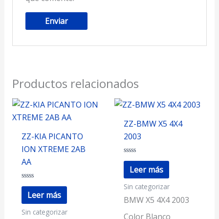
Productos relacionados
ZZ-BMW X5 4X4
ZZ-KIA PICANTO
2003
ION XTREME 2AB
Valorado
AA
con
Leer más
0
de
Sin categorizar
Valorado
5
con
Leer más
0
BMW X5 4X4 2003
de
Sin categorizar
5
Color Blanco