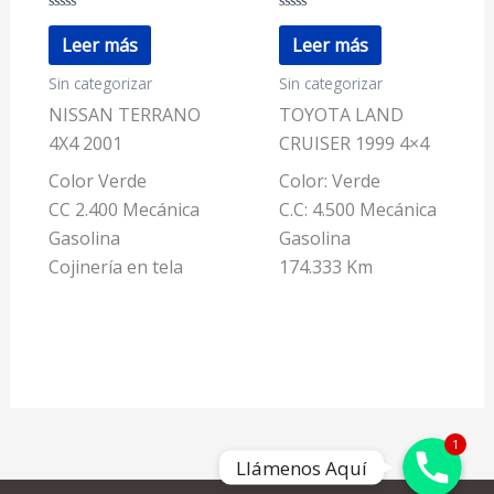
Valorado
Valorado
con
con
Leer más
Leer más
0
0
de
de
Sin categorizar
Sin categorizar
5
5
NISSAN TERRANO
TOYOTA LAND
4X4 2001
CRUISER 1999 4×4
Color Verde
Color: Verde
CC 2.400 Mecánica
C.C: 4.500 Mecánica
Gasolina
Gasolina
Cojinería en tela
174.333 Km
Llámenos Aquí
1
Llámenos Aquí