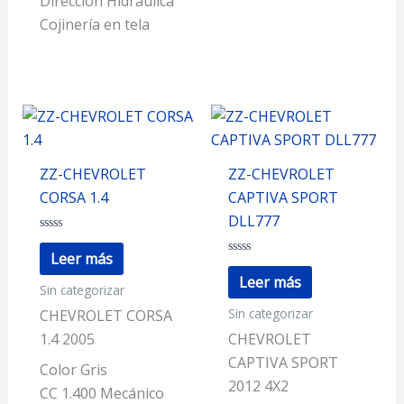
Dirección Hidráulica
Cojinería en tela
ZZ-CHEVROLET
ZZ-CHEVROLET
CORSA 1.4
CAPTIVA SPORT
DLL777
Valorado
con
Leer más
0
Valorado
de
con
Leer más
Sin categorizar
5
0
de
Sin categorizar
5
CHEVROLET CORSA
1.4 2005
CHEVROLET
CAPTIVA SPORT
Color Gris
2012 4X2
CC 1.400 Mecánico