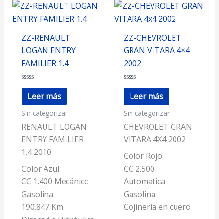
ZZ-RENAULT
ZZ-CHEVROLET
LOGAN ENTRY
GRAN VITARA 4×4
FAMILIER 1.4
2002
Valorado
Valorado
con
con
Leer más
Leer más
0
0
de
de
Sin categorizar
Sin categorizar
5
5
RENAULT LOGAN
CHEVROLET GRAN
ENTRY FAMILIER
VITARA 4X4 2002
1.4 2010
Color Rojo
Color Azul
CC 2.500
CC 1.400 Mecánico
Automatica
Gasolina
Gasolina
190.847 Km
Cojinería en cuero