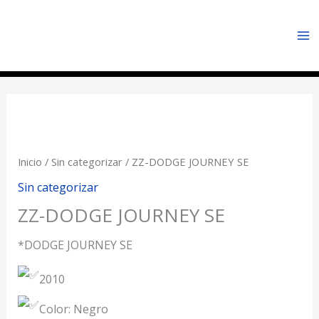
Ir
Ma
al
Me
contenido
Inicio
/
Sin categorizar
/ ZZ-DODGE JOURNEY SE
Sin categorizar
ZZ-DODGE JOURNEY SE
*DODGE JOURNEY SE
2010
Color: Negro