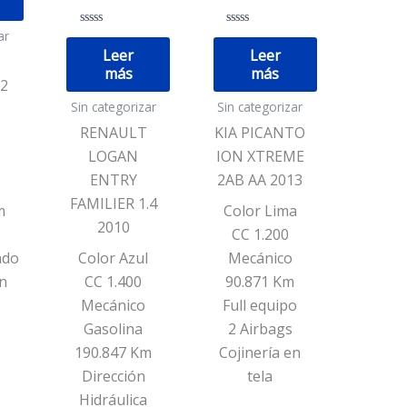
ar
Valorado
Valorado
con
con
Leer
Leer
T
0
0
más
más
de
de
2
5
5
Sin categorizar
Sin categorizar
RENAULT
KIA PICANTO
s
LOGAN
ION XTREME
ENTRY
2AB AA 2013
FAMILIER 1.4
m
Color Lima
2010
CC 1.200
ado
Color Azul
Mecánico
en
CC 1.400
90.871 Km
Mecánico
Full equipo
Gasolina
2 Airbags
190.847 Km
Cojinería en
Dirección
tela
Hidráulica