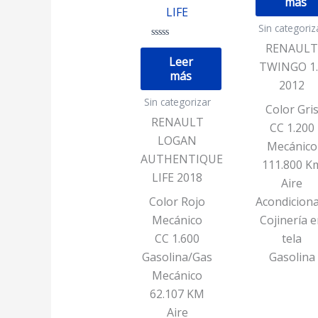
más
de
5
LIFE
Sin categoriz
RENAUL
Valorado
con
Leer
TWINGO 1.
0
más
de
2012
5
Sin categorizar
Color Gri
RENAULT
CC 1.200
LOGAN
Mecánico
AUTHENTIQUE
111.800 K
LIFE 2018
Aire
Color Rojo
Acondicion
Mecánico
Cojinería 
CC 1.600
tela
Gasolina/Gas
Gasolina
Mecánico
62.107 KM
Aire