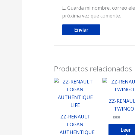
Guarda mi nombre, correo ele
próxima vez que comente.
Productos relacionados
ZZ-RENAU
TWINGO
ZZ-RENAULT
Valorado
LOGAN
con
Leer
0
AUTHENTIQUE