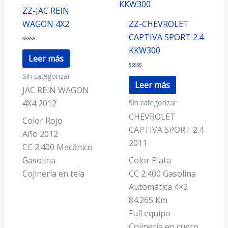
ZZ-JAC REIN
WAGON 4X2
ZZ-CHEVROLET
CAPTIVA SPORT 2.4
Valorado
KKW300
con
Leer más
0
de
Sin categorizar
5
Valorado
con
Leer más
0
JAC REIN WAGON
de
Sin categorizar
5
4X4 2012
CHEVROLET
Color Rojo
CAPTIVA SPORT 2.4
Año 2012
2011
CC 2.400 Mecánico
Gasolina
Color Plata
Cojinería en tela
CC 2.400 Gasolina
Automática 4×2
84.265 Km
Full equipo
Cojinería en cuero