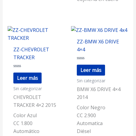
ZZ-BMW X6 DRIVE
ZZ-CHEVROLET
4×4
TRACKER
Valorado
con
Leer más
Valorado
0
con
de
Leer más
Sin categorizar
0
5
de
Sin categorizar
5
BMW X6 DRIVE 4×4
CHEVROLET
2014
TRACKER 4×2 2015
Color Negro
Color Azul
CC 2.900
CC 1.800
Automatica
Automático
Diésel