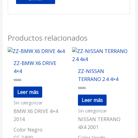
Productos relacionados
ZZ-BMW X6 DRIVE
4×4
ZZ-NISSAN
TERRANO 2.4 4×4
Valorado
con
Leer más
0
Valorado
de
con
Leer más
Sin categorizar
5
0
de
Sin categorizar
5
BMW X6 DRIVE 4×4
2014
NISSAN TERRANO
4X4 2001
Color Negro
CC 2.900
Color Verde