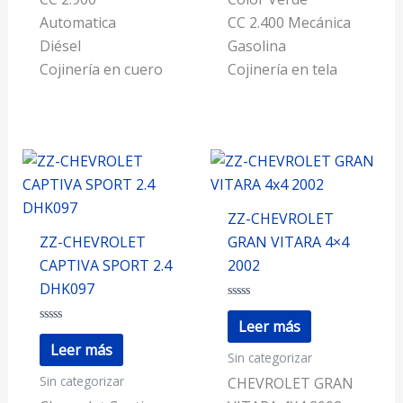
Automatica
CC 2.400 Mecánica
Diésel
Gasolina
Cojinería en cuero
Cojinería en tela
ZZ-CHEVROLET
ZZ-CHEVROLET
GRAN VITARA 4×4
CAPTIVA SPORT 2.4
2002
DHK097
Valorado
con
Leer más
Valorado
0
con
de
Leer más
Sin categorizar
0
5
de
Sin categorizar
5
CHEVROLET GRAN