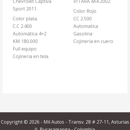
Chevrolet Captiva
VITARA 4X4 2002
Sport 2011.
Color Rojo
Color plata.
CC 2.500
C.C 2.400
Automatica
Automática 4×2
Gasolina
KM 180.000
Cojinería en cuero
Full equipo
Cojineria en tela.
Copyright © 2026 - Mil Autos - Transv. 28 # 27-11, Asturias
II, Bucaramanga - Colombia.